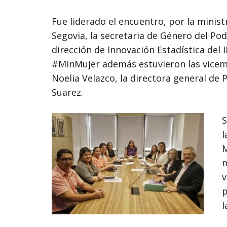
Fue liderado el encuentro, por la minist
Segovia, la secretaria de Género del Pode
dirección de Innovación Estadística del I
#MinMujer además estuvieron las vicemin
Noelia Velazco, la directora general de 
Suarez.
S
l
M
m
v
p
l